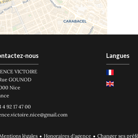
ntactez-nous
Langues
ENCE VICTOIRE
 Rue GOUNOD
000
Nice
ance
 4 92 17 47 00
ence.victoire.nice@gmail.com
Mentions légales
Honoraires d'agence
Changer ses préf