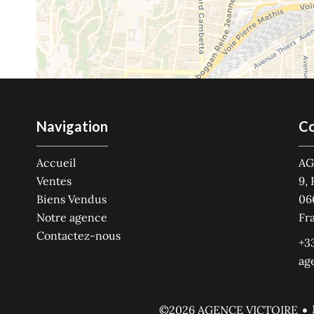
Navigation
Co
Accueil
AG
Ventes
9,
Biens Vendus
06
Notre agence
Fr
Contactez-nous
+33
ag
©2026 AGENCE VICTOIRE